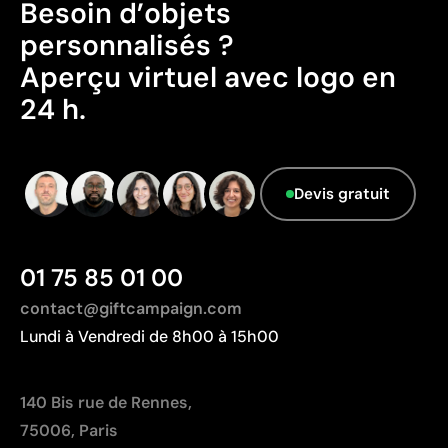
Besoin d’objets
Excellent rapport qualité-prix pour les grandes
personnalisés ?
séries
Idéale pour logos simples sans détails fins
Aperçu virtuel avec logo en
24 h.
Limites
Non adaptée à l’impression de photographies ou de
dégradés
Devis gratuit
Nombre de couleurs limité
01 75 85 01 00
contact@giftcampaign.com
Lundi à Vendredi de 8h00 à 15h00
140 Bis rue de Rennes,
75006, Paris