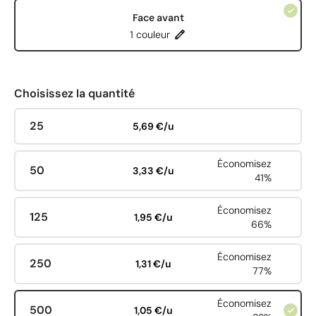
Face avant
1 couleur
Choisissez la quantité
25
5,69 €/u
Économisez
50
3,33 €/u
41%
Économisez
125
1,95 €/u
66%
Économisez
250
1,31 €/u
77%
Économisez
500
1,05 €/u