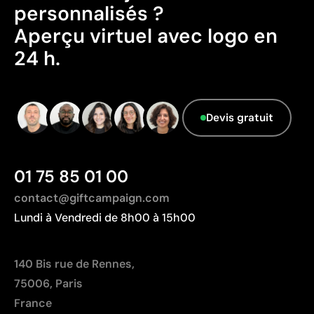
comme durables.
personnalisés ?
dégradés
Pays d’origine - Points: 2 / 10
Moins indiquée pour les textiles techniques si la
Aperçu virtuel avec logo en
respirabilité est requise
Fabriqué en Chine, avec une distance de
24 h.
transport plus importante par rapport à l'Europe.
Données avancées - Points: 0 / 5
Le fournisseur ne dispose pas de cette
Devis gratuit
information.
01 75 85 01 00
contact@giftcampaign.com
Lundi à Vendredi de 8h00 à 15h00
140 Bis rue de Rennes,
75006, Paris
France