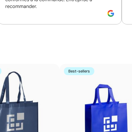
recommander.
Couleurs unies intenses avec un excellent rappor
La sérigraphie est une technique d’impression où l’encre
zones non imprimées. Elle est parfaite pour les logos c
s’avère très économique en grandes quantités sur des s
t-shirts.
Avantages
Best-sellers
Possibilité d’impression avec couleurs Pantone®
exactes
Excellent rapport qualité-prix pour les grandes
séries
Idéale pour logos simples sans détails fins