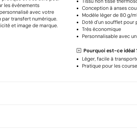
Tissu non tissé thermo
our les événements
Conception à anses cou
 personnalisé avec votre
Modèle léger de 80 g/m
 par transfert numérique.
Doté d'un soufflet pour p
aticité et image de marque.
Très économique
Personnalisable avec un
Pourquoi est-ce idéal 
Léger, facile à transport
Pratique pour les cours
Emballage
Quantité minimale pour l'envo
palettes
cm
Dimensions de la boîte extéri
Transfert numérique en couleur
Transfert 