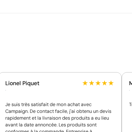
Volume de la boîte extérieure
sé (non woven)
Poids de la boîte extérieure
Quantité par boîte
Ce qui rend ce produit durable
Certification du fournisseur - Points: 8 / 15
Fournisseur lié à une usine auditée selon une norme
reconnue, garantissant la vérification des
conditions de travail.
Fournisseur récompensé par la médaille EcoVadis
acs non tissés personnalisés
Sacs cabas personnalisés
Bronze, se situant parmi les 35 % des meilleures
entreprises en matière de performance ESG.
★
★
★
★
★
Lionel Piquet
.
.
Je suis très satisfait de mon achat avec
T
Campaign. De contact facile, j'ai obtenu un devis
rapidement et la livraison des produits a eu lieu
avant la date annoncée. Les produits sont
conformes à la commande. Entreprise à