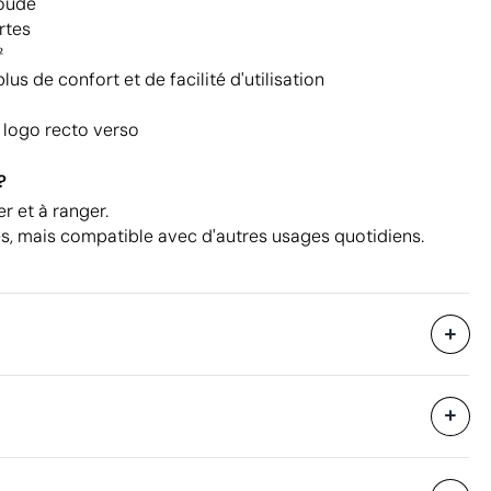
soudé
rtes
²
lus de confort et de facilité d'utilisation
 logo recto verso
?
er et à ranger.
es, mais compatible avec d'autres usages quotidiens.
4000 unités
i avec des
32 x 36 x 30 cm
eure
réfléchissant argenté