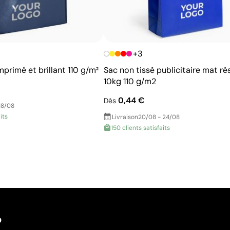
+3
mprimé et brillant 110 g/m²
Sac non tissé publicitaire mat ré
10kg 110 g/m2
0,44 €
Dès
18/08
its
Livraison
20/08 - 24/08
150 clients satisfaits
?