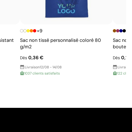
+9
sistant
Sac non tissé personnalisé coloré 80
Sac non 
g/m2
bouteille
0,36 €
0,11 
Dès
Dès
Livraison
12/08 - 14/08
Livraiso
1037 clients satisfaits
122 clien