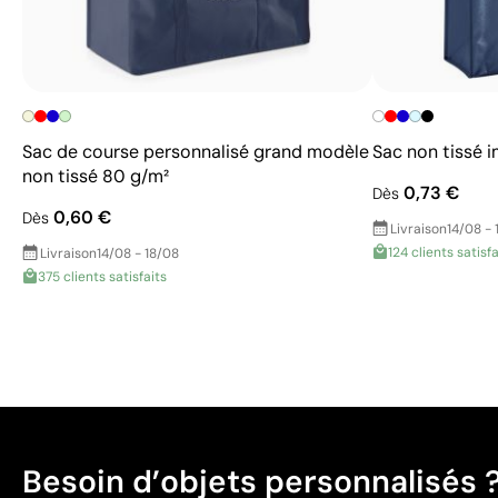
Sac de course personnalisé grand modèle
Sac non tissé i
non tissé 80 g/m²
0,73 €
Dès
0,60 €
Dès
Livraison
14/08 - 
124 clients satisfa
Livraison
14/08 - 18/08
375 clients satisfaits
Besoin d’objets personnalisés 