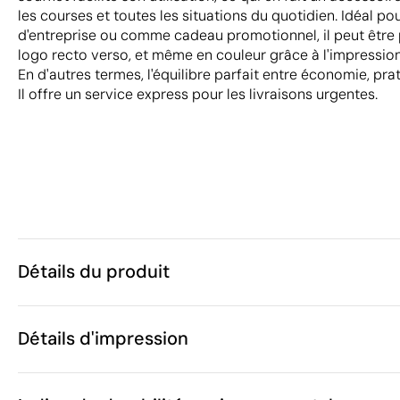
les courses et toutes les situations du quotidien. Idéal p
d'entreprise ou comme cadeau promotionnel, il peut être
logo recto verso, et même en couleur grâce à l'impression
En d'autres termes, l'équilibre parfait entre économie, pr
Il offre un service express pour les livraisons urgentes.
Détails du produit
Caractéristiques
Détails d'impression
30864
Code du produit
25 unités
Quantité minimum
27 x 15 x 30 
Sérigraphie
Transfert sérigraphique
Taille