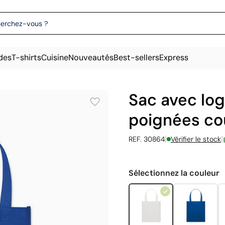
des
T-shirts
Cuisine
Nouveautés
Best-sellers
Express
Sac avec log
poignées co
|
|
REF. 30864
Vérifier le stock
Sélectionnez la couleur