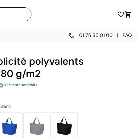
01 75 85 01 00
|
FAQ
licité polyvalents
é 80 g/m2
20 clients satisfaits
Blanc