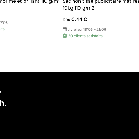
mprimé et brillant 110 g/m²
Sac non tissé publicitaire mat ré
10kg 110 g/m2
0,44 €
Dès
17/08
its
Livraison
19/08 - 21/08
150 clients satisfaits
?
h.