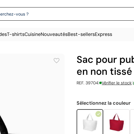
des
T-shirts
Cuisine
Nouveautés
Best-sellers
Express
Sac pour pub
en non tiss
|
|
REF. 39704
Vérifier le stock
Sélectionnez la couleur