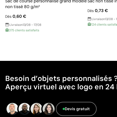
Sac de course personnalisé grand modèle
Sac non tissé i
non tissé 80 g/m²
0,73 €
Dès
0,60 €
Dès
Livraison
13/08 - 
124 clients satisfa
Livraison
13/08 - 17/08
375 clients satisfaits
Besoin d’objets personnalisés 
Aperçu virtuel avec logo en 24 
Devis gratuit