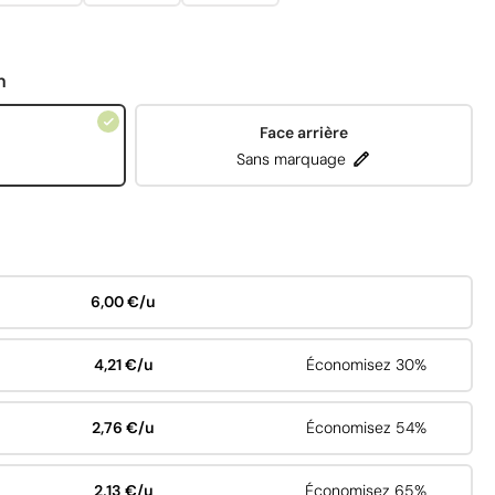
n
Face arrière
Sans marquage
6,00 €/u
4,21 €/u
Économisez 30%
2,76 €/u
Économisez 54%
2,13 €/u
Économisez 65%