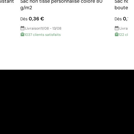
sistant
Sac non tissé personnalisé coloré 80
Sac non 
g/m2
bouteille
0,36 €
0,11 
Dès
Dès
Livraison
11/08 - 13/08
Livraiso
1037 clients satisfaits
122 clien