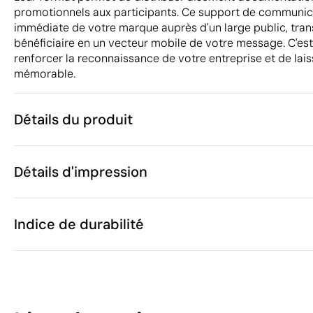
promotionnels aux participants. Ce support de communicat
immédiate de votre marque auprès d'un large public, tr
bénéficiaire en un vecteur mobile de votre message. C'es
renforcer la reconnaissance de votre entreprise et de lais
mémorable.
Détails du produit
Caractéristiques
Détails d'impression
39704
Code du produit
25 unités
Quantité minimum
50 x 33 x 20
Transfert numérique en couleur
Sérigra
Taille
Indice de durabilité
40 g
Poids
PP plastique 
Matière
Chine
Pays de fabrication
Zones d'impression disponibles
4202 92 98
Code Intrastat
19
Novembre 20
Dans notre collection depuis