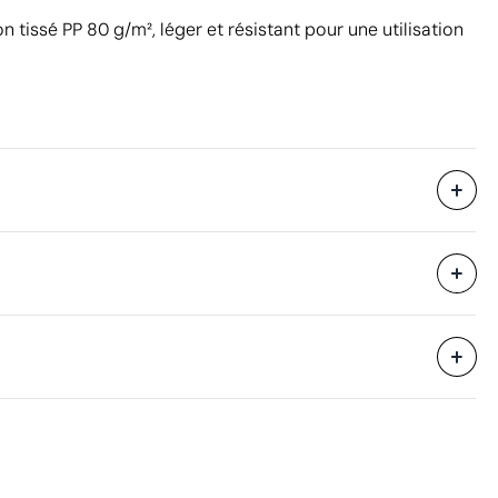
 tissé PP 80 g/m², léger et résistant pour une utilisation
300 unités
35 x 52 x 61 cm
eure
0.111 m³
14 kg
300 unités
Aspects à améliorer
Matériau - Points: 0 / 40