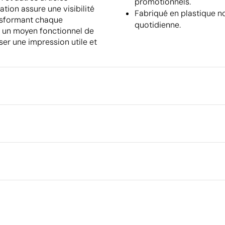
promotionnels.
ion assure une visibilité
Fabriqué en plastique non
ansformant chaque
quotidienne.
t un moyen fonctionnel de
ser une impression utile et
Emballage
Emballage intermédiaire
Dimensions de la boîte extéri
 cm
phie
Volume de la boîte extérieure
Poids de la boîte extérieure
non tissé (80 g/m²)
Quantité par boîte
Ce qui rend ce produit durable
21
Certification du fournisseur - Points: 15 / 15