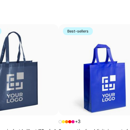
complexes et des photographies en couleur, tout en cons
Avantages
Reproduit des images complexes et photos tout en
couleur
Best-sellers
Ne nécessite pas la spécification des couleurs
Pantone
Toucher doux en surface
Couleurs vives et haute qualité
+3