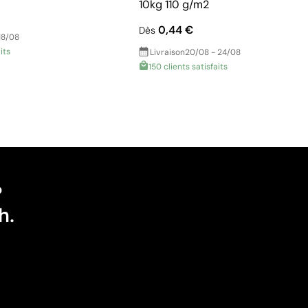
10kg 110 g/m2
0,44 €
Dès
18/08
its
Livraison
20/08 - 24/08
150 clients satisfaits
?
h.