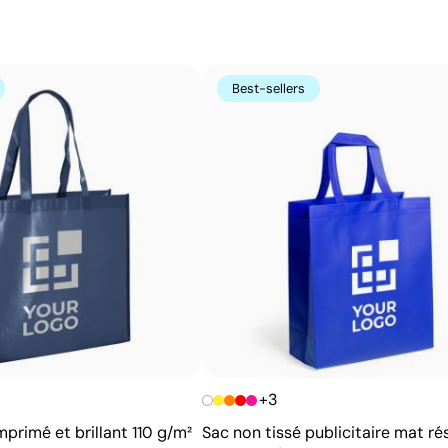
Couleurs unies intenses avec une définition max
Le transfert sérigraphique combine la qualité de la sérig
imprimé par sérigraphie sur un papier spécial, puis transf
Best-sellers
couleurs unies intenses et très résistantes, même sur le
imprimés directement.
Avantages
Possibilité d’impression des couleurs Pantone®
exactes
Couleurs plates intenses avec bonne opacité
Résistance supérieure à un transfert digital
Idéal pour vêtements nécessitant des lavages
fréquents
+3
mprimé et brillant 110 g/m²
Sac non tissé publicitaire mat ré