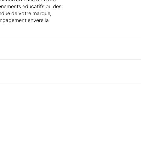
événements éducatifs ou des
tendue de votre marque,
 engagement envers la
Emballage
Emballage intermédiaire
Dimensions de la boîte extéri
rique en couleur
Volume de la boîte extérieure
 cm
Poids de la boîte extérieure
Quantité par boîte
 tissé
Aspects à améliorer
Matériau - Points: 0 / 40