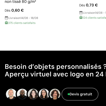
non tissé 80 g/m²
0,73 €
Dès
0,60 €
Dès
Livraison
14/08 - 
124 clients satisfa
Livraison
14/08 - 18/08
375 clients satisfaits
Besoin d’objets personnalisés 
Aperçu virtuel avec logo en 24 
Devis gratuit