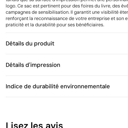
logo. Ce sac est pertinent pour des foires du livre, des 
campagnes de sensibilisation. Il garantit une visibilité é
renforçant la reconnaissance de votre entreprise et son
praticité et la durabilité pour ses bénéficiaires.
Détails du produit
Caractéristiques
Détails d'impression
47829
Code du produit
50 unités
Quantité minimum
1 unité
Transfert sérigraphique
Transfert numé
Vente par multiples de
Indice de durabilité environnementale
33 x 38 x 7.5
Taille
22 g
Poids
TNT, Tissu non
Matière
Zones d'impression disponibles
Chine
Pays de fabrication
2
4202 99 00
Code Intrastat
Lisez les avis
Juillet 2024
Dans notre collection depuis