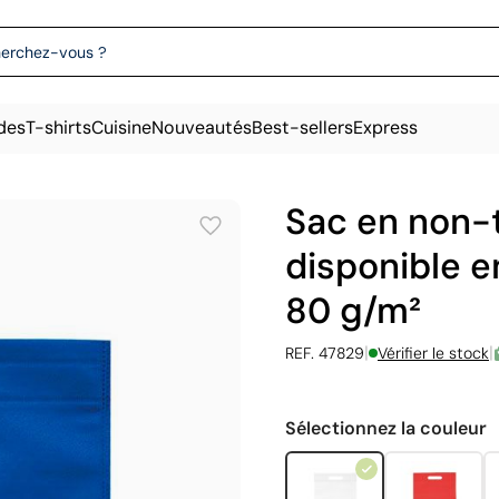
des
T-shirts
Cuisine
Nouveautés
Best-sellers
Express
Sac en non-t
disponible e
80 g/m²
|
|
REF. 47829
Vérifier le stock
Sélectionnez la couleur