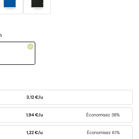
n
3,12 €/u
1,94 €/u
Économisez 38%
1,22 €/u
Économisez 61%