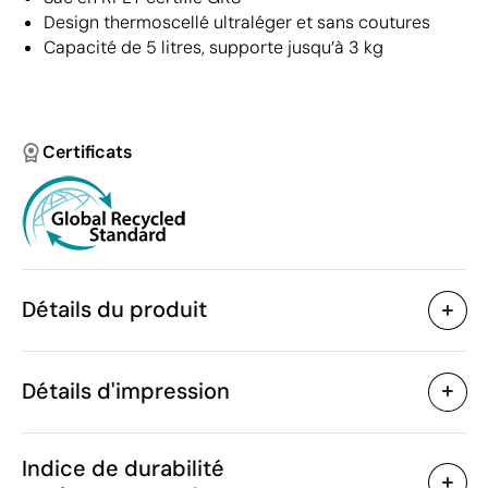
Design thermoscellé ultraléger et sans coutures
Capacité de 5 litres, supporte jusqu’à 3 kg
Certificats
Détails du produit
Caractéristiques
Détails d'impression
54306
Code du produit
50 unités
Quantité minimum
34 x 43 cm
Transfert numérique en couleur
Sérigra
Taille
Indice de durabilité
23 g
Poids