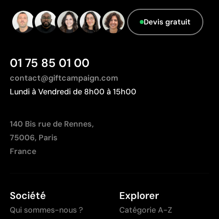
Pays d’origine - Points: 2 / 10
intenses ou par frottement
Fabriqué en Chine, avec une distance de
Non recommandée pour les surfaces soumises à
Devis gratuit
transport plus importante par rapport à l'Europe.
une usure continue
01 75 85 01 00
contact@giftcampaign.com
Lundi à Vendredi de 8h00 à 15h00
140 Bis rue de Rennes,
75006, Paris
France
Société
Explorer
Qui sommes-nous ?
Catégorie A-Z