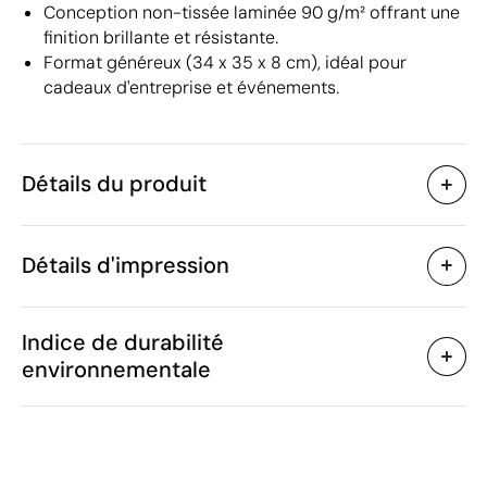
Conception non-tissée laminée 90 g/m² offrant une
finition brillante et résistante.
Format généreux (34 x 35 x 8 cm), idéal pour
cadeaux d'entreprise et événements.
Détails du produit
Caractéristiques
Détails d'impression
33403
Code du produit
25 unités
Quantité minimum
1 unité
Sérigraphie textile
Vente par multiples de
Indice de durabilité
34 x 35 x 8 cm
Taille
environnementale
49 g
Poids
Non-tissé laminé : 90 g/m²
Matière
Zones d'impression disponibles
Chine
Pays de fabrication
4202 92 19
Code Intrastat