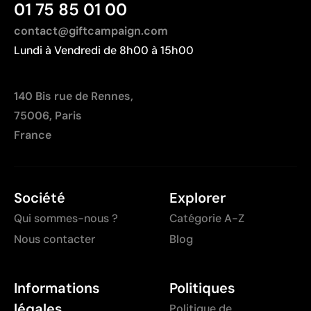
01 75 85 01 00
Limitée à des designs simples et peu colorés
contact@giftcampaign.com
Non adaptée à l’impression de photographies ou de
Lundi à Vendredi de 8h00 à 15h00
dégradés
Moins indiquée pour les textiles techniques si la
respirabilité est requise
140 Bis rue de Rennes,
75006, Paris
France
Société
Explorer
Qui sommes-nous ?
Catégorie A-Z
Nous contacter
Blog
Informations
Politiques
légales
Politique de