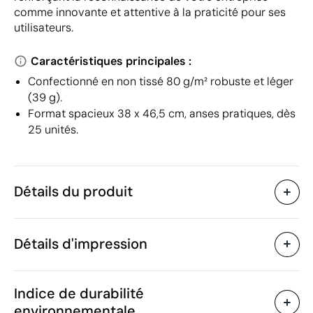
comme innovante et attentive à la praticité pour ses
utilisateurs.
Caractéristiques principales :
Confectionné en non tissé 80 g/m² robuste et léger
(39 g).
Format spacieux 38 x 46,5 cm, anses pratiques, dès
25 unités.
Détails du produit
Caractéristiques
Détails d'impression
32733
Code du produit
25 unités
Quantité minimum
1 unité
Transfert sérigraphique
Transfert numé
Vente par multiples de
Indice de durabilité
38 x 46.5 cm
Taille
environnementale