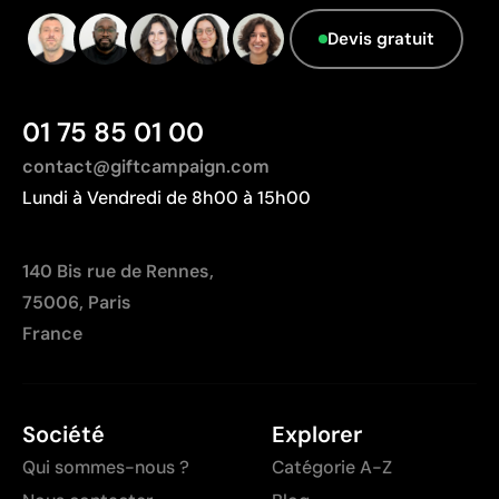
Limites
Le fournisseur ne dispose pas de cette
Devis gratuit
Nombre de couleurs limité
information.
Non adapté pour des designs photographiques ou
des dégradés
01 75 85 01 00
contact@giftcampaign.com
Lundi à Vendredi de 8h00 à 15h00
140 Bis rue de Rennes,
75006, Paris
France
Société
Explorer
Qui sommes-nous ?
Catégorie A-Z