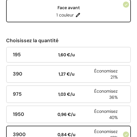
Face avant
1 couleur
Choisissez la quantité
195
1,60 €/u
Économisez
390
1,27 €/u
21%
Économisez
975
1,03 €/u
36%
Économisez
1950
0,96 €/u
40%
Économisez
3900
0,84 €/u