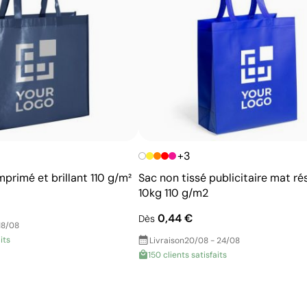
exactes
Excellent rapport qualité-prix pour les grandes
séries
Idéale pour logos simples sans détails fins
+3
mprimé et brillant 110 g/m²
Sac non tissé publicitaire mat ré
10kg 110 g/m2
0,44 €
Dès
18/08
its
Livraison
20/08 - 24/08
150 clients satisfaits