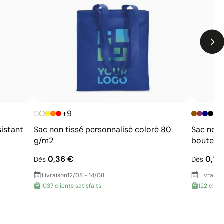
dégradés
Nombre de couleurs limité
+9
sistant
Sac non tissé personnalisé coloré 80
Sac non 
g/m2
bouteille
0,36 €
0,11 
Dès
Dès
Livraison
12/08 - 14/08
Livraiso
1037 clients satisfaits
122 clien