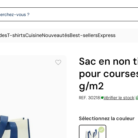
des
T-shirts
Cuisine
Nouveautés
Best-sellers
Express
Sac en non t
pour course
g/m2
|
|
REF. 30218
Vérifier le stock
Sélectionnez la couleur