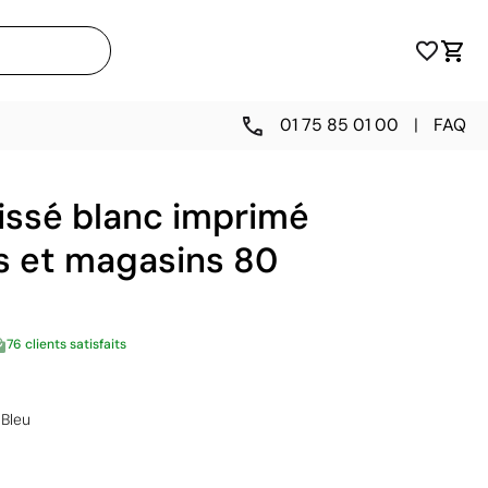
01 75 85 01 00
|
FAQ
issé blanc imprimé
s et magasins 80
76 clients satisfaits
Bleu