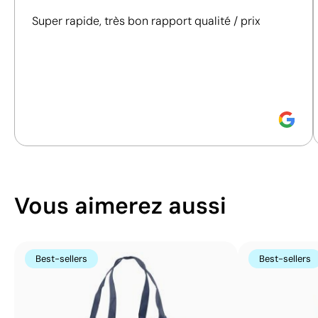
prendre des décisions d'achat plus conscientes et
Super rapide, très bon rapport qualité / prix
responsables.
Découvrez comment nous calculons notre indice de
durabilité.
Position:
partie arrière colorée
Position:
partie bla
Size:
100x310 mm
Size:
160x310 mm
Sérigraphie:
maximum 1 couleur
Sérigraphie:
maximu
Vous aimerez aussi
Best-sellers
Best-sellers