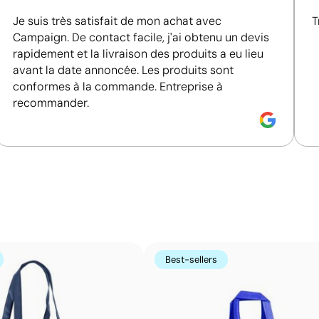
Je suis très satisfait de mon achat avec
T
Campaign. De contact facile, j'ai obtenu un devis
rapidement et la livraison des produits a eu lieu
avant la date annoncée. Les produits sont
nche arrière
Position:
partie colorée avant
P
conformes à la commande. Entreprise à
recommander.
Size:
100x310 mm
S
m 1 couleur
Sérigraphie:
maximum 1 couleur
S
Couleurs unies intenses avec un excellent rappor
La sérigraphie est une technique d’impression où l’encre
zones non imprimées. Elle est parfaite pour les logos c
s’avère très économique en grandes quantités sur des s
Best-sellers
t-shirts.
Avantages
Possibilité d’impression avec couleurs Pantone®