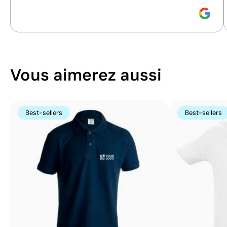
Size:
70x100 mm
Size:
70x100 mm
Sérigraphie textile:
maximum 8 couleurs
Sérigraphie textile
Vous aimerez aussi
Best-sellers
Best-sellers