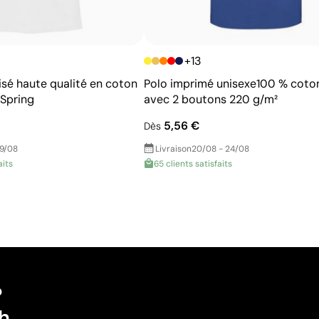
Pour la personnalisation de vêtements
promotionnels
+13
isé haute qualité en coton
Polo imprimé unisexe100 % coto
 Spring
avec 2 boutons 220 g/m²
5,56 €
Dès
19/08
Livraison
20/08 - 24/08
aits
65 clients satisfaits
?
h.