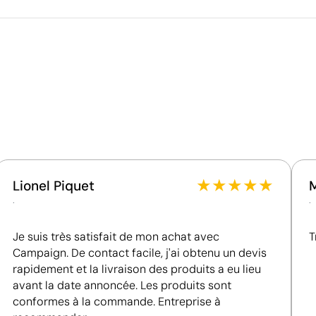
49.0
52.0
55.0
58.
Ce qui rend ce produit durable
23
Matériau - Points: 32 / 40
Utilise des ressources renouvelables d'origine
naturelle.
Certification du fournisseur - Points: 8 / 15
Fournisseur lié à une usine auditée selon une norme
reconnue, garantissant la vérification des
★
★
★
★
★
Lionel Piquet
conditions de travail.
.
.
Fournisseur récompensé par la médaille EcoVadis
Bronze, se situant parmi les 35 % des meilleures
Je suis très satisfait de mon achat avec
T
entreprises en matière de performance ESG.
Campaign. De contact facile, j'ai obtenu un devis
rapidement et la livraison des produits a eu lieu
avant la date annoncée. Les produits sont
Position:
dos
P
conformes à la commande. Entreprise à