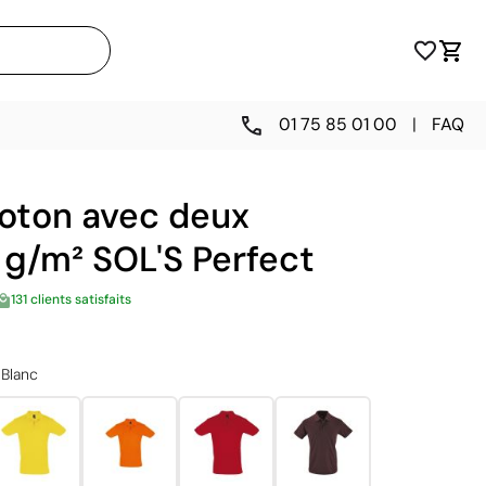
01 75 85 01 00
|
FAQ
coton avec deux
 g/m² SOL'S Perfect
131 clients satisfaits
Blanc