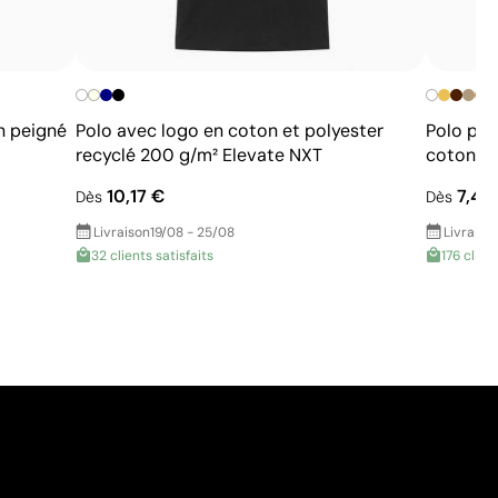
+
n peigné
Polo avec logo en coton et polyester
Polo per
recyclé 200 g/m² Elevate NXT
coton 2
10,17 €
7,48
Dès
Dès
Livraison
19/08 - 25/08
Livraiso
32 clients satisfaits
176 clien