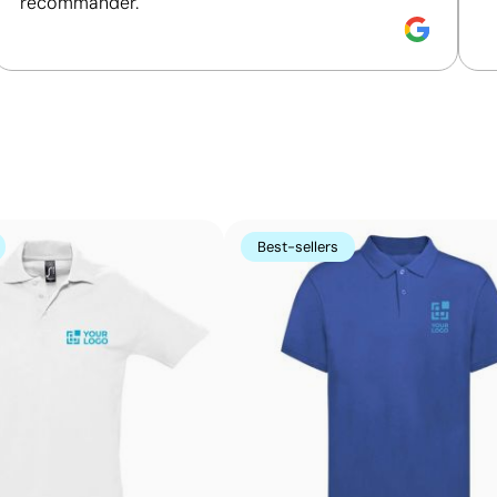
recommander.
Size:
400x280 mm
S
:
maximum 8 couleurs
Sérigraphie textile:
maximum 8 couleurs
S
Couleurs vives et intenses avec un excellent rap
La sérigraphie textile utilise des encres spécialement fo
un tamis sur un cadre, ce qui permet d’obtenir des couleu
tissu. Cette technique est très efficace avec des logos 
Best-sellers
elle permet d’imprimer avec des couleurs Pantone® exa
l’identité visuelle de la marque.
Avantages
Possibilité d’impression avec couleurs Pantone®
exactes
Bonne résistance aux lavages si les consignes sont
respectées
Prix économiques pour productions moyennes et
grandes