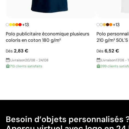
+13
+13
Polo publicitaire économique plusieurs
Polo personnal
coloris en coton 180 g/m²
210 g/m² SOL'S
2,83 €
6,52 €
Dès
Dès
Livraison
20/08 - 24/08
Livraison
17/08 - 
713 clients satisfaits
399 clients satisf
Besoin d’objets personnalisés 
Aperçu virtuel avec logo en 24 