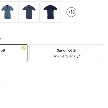
+13
n
roit
Sur un côté
Sans marquage