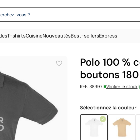
des
T-shirts
Cuisine
Nouveautés
Best-sellers
Express
Polo 100 % 
boutons 180
|
|
REF. 38997
Vérifier le stock
Sélectionnez la couleur