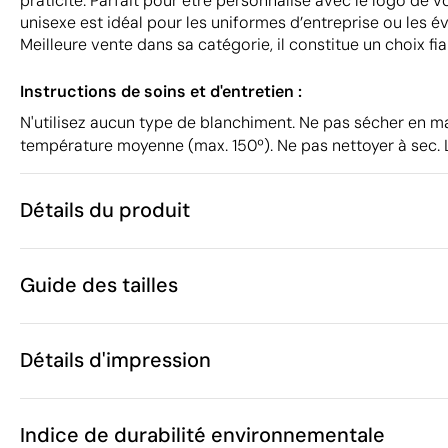
praticité. Parfait pour être personnalisé avec le logo de v
unisexe est idéal pour les uniformes d’entreprise ou les
Meilleure vente dans sa catégorie, il constitue un choix fi
Instructions de soins et d'entretien :
N'utilisez aucun type de blanchiment. Ne pas sécher en 
température moyenne (max. 150º). Ne pas nettoyer à sec.
Détails du produit
Caractéristiques
Guide des tailles
38997
Code du produit
5 unités
Quantité minimum
217 g
Poids
Détails d'impression
Ces mesures peuvent varier
Coton
Matière
Bangladesh
Pays de fabrication
XS
Sérigraphie textile
Transfert sérigraphiq
SOL'S
Marque
Indice de durabilité environnementale
A
(cm)
68.