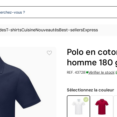
des
T-shirts
Cuisine
Nouveautés
Best-sellers
Express
Polo en coto
homme 180 g
|
|
REF. 43728
Vérifier le stock
Sélectionnez la couleur