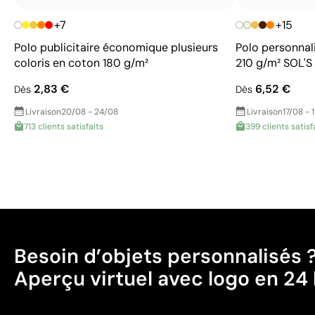
+7
+15
Polo publicitaire économique plusieurs
Polo personnal
coloris en coton 180 g/m²
210 g/m² SOL'S
2,83 €
6,52 €
Dès
Dès
Livraison
20/08 - 24/08
Livraison
17/08 - 
713 clients satisfaits
399 clients satisf
Besoin d’objets personnalisés 
Aperçu virtuel avec logo en 24 