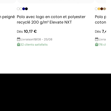
+
n peigné
Polo avec logo en coton et polyester
Polo per
recyclé 200 g/m² Elevate NXT
coton 2
10,17 €
7,48
Dès
Dès
Livraison
19/08 - 25/08
Livraiso
32 clients satisfaits
176 clien