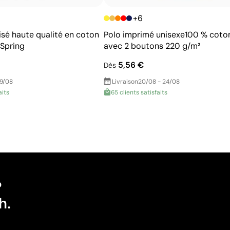
+6
isé haute qualité en coton
Polo imprimé unisexe100 % coto
 Spring
avec 2 boutons 220 g/m²
5,56 €
Dès
19/08
Livraison
20/08 - 24/08
aits
65 clients satisfaits
?
h.