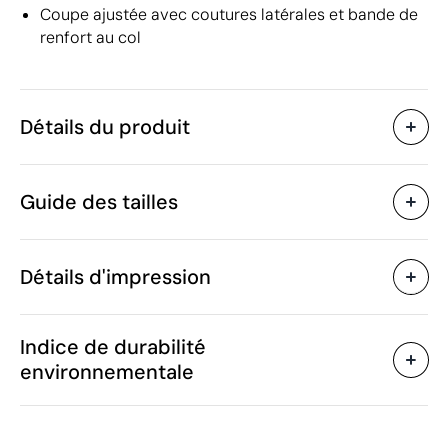
Coupe ajustée avec coutures latérales et bande de
renfort au col
Détails du produit
Caractéristiques
Guide des tailles
38998
Code du produit
5 unités
Quantité minimum
172 g
Poids
Détails d'impression
Coton
Matière
Bangladesh
Pays de fabrication
Sérigraphie textile
Transfert sérigraphiq
SOL'S
Marque
Indice de durabilité
6106 10 00
Code Intrastat
environnementale
Femme
Genre
180 g/m²
Grammage
Zones d'impression disponibles
Décembre 2023
Dans notre collection