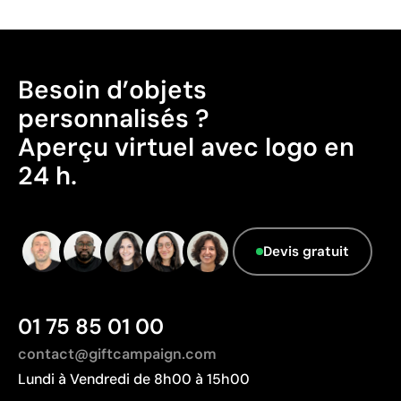
Emballage sans caractéristiques considérées
comme durables.
Pays d’origine - Points: 2 / 10
Besoin d’objets
Fabriqué en Bangladesh, avec une distance de
personnalisés ?
transport plus importante par rapport à l'Europe.
Aperçu virtuel avec logo en
Données avancées - Points: 0 / 5
24 h.
Le fournisseur ne dispose pas de cette
information.
Devis gratuit
01 75 85 01 00
contact@giftcampaign.com
Lundi à Vendredi de 8h00 à 15h00