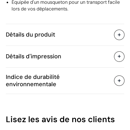
Équipée d'un mousqueton pour un transport facile
lors de vos déplacements.
Détails du produit
Caractéristiques
Détails d'impression
47423
Code du produit
5 unités
Quantité minimum
ø7.2 x 26.8 cm
Impression numérique brillante UV
Impr
Taille
Indice de durabilité
340 g
Poids
environnementale
Acier inoxydable et PP
Matière
650 ml
Capacité
Zones d'impression disponibles
Oui
Anti-goutte
Chine
Pays de fabrication
41
Lisez les avis
de nos clients
9617 00 00
Code Intrastat
/100
12 et 24 heures
Maintien au chaud et au