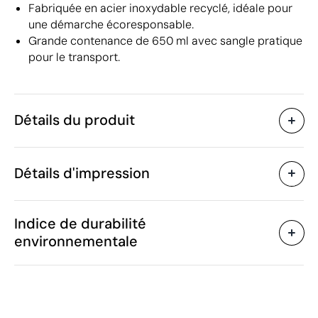
Fabriquée en acier inoxydable recyclé, idéale pour
une démarche écoresponsable.
Grande contenance de 650 ml avec sangle pratique
pour le transport.
Détails du produit
Caractéristiques
Détails d'impression
50680
Code du produit
10 unités
Quantité minimum
22.5 x Ø6.7 cm
Sérigraphie
Impression numérique en c
Taille
Indice de durabilité
131 g
Poids
environnementale
Acier inoxydable 304, PS,
Matière
Silicone
Zones d'impression disponibles
650 ml
Capacité
Chine
Pays de fabrication