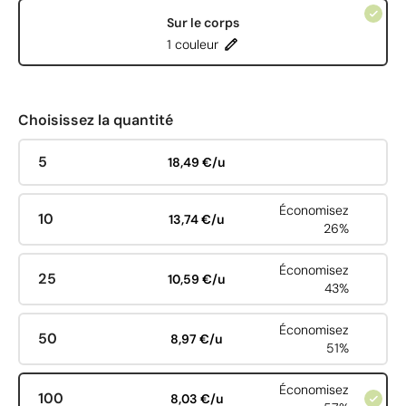
Sur le corps
1 couleur
Choisissez la quantité
5
18,49 €/u
Économisez
10
13,74 €/u
26%
Économisez
25
10,59 €/u
43%
Économisez
50
8,97 €/u
51%
Économisez
100
8,03 €/u