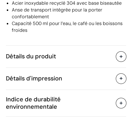
Acier inoxydable recyclé 304 avec base biseautée
Anse de transport intégrée pour la porter
confortablement
Capacité 500 ml pour l’eau, le café ou les boissons
froides
Détails du produit
Caractéristiques
Détails d'impression
56098
Code du produit
10 unités
Quantité minimum
25.5 cm
Sérigraphie ou tampographie
Gravure l
Taille
Indice de durabilité
373.33333333333 g
Poids
environnementale
Acier inoxydable recyclé
Matière
500 ml
Capacité
Zones d'impression disponibles
Oui
Anti-goutte