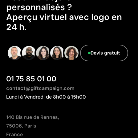
personnalisés ?
Emballage - Points: 0 / 10
Aperçu virtuel avec logo en
Emballage sans caractéristiques considérées
24 h.
comme durables.
Pays d’origine - Points: 2 / 10
Fabriqué en Chine, avec une distance de
transport plus importante par rapport à l'Europe.
Devis gratuit
01 75 85 01 00
contact@giftcampaign.com
Lundi à Vendredi de 8h00 à 15h00
140 Bis rue de Rennes,
75006, Paris
France