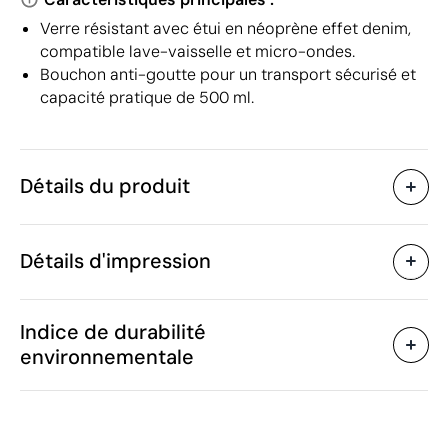
Verre résistant avec étui en néoprène effet denim,
compatible lave-vaisselle et micro-ondes.
Bouchon anti-goutte pour un transport sécurisé et
capacité pratique de 500 ml.
Détails du produit
Caractéristiques
Détails d'impression
38463
Code du produit
25 unités
Quantité minimum
ø6 x 22 cm
Tampographie
Gravure laser
Ét
Taille
Indice de durabilité
393 g
Poids
environnementale
Verre, néoprène
Matière
500 ml
Capacité
Zones d'impression disponibles
Oui
Anti-goutte