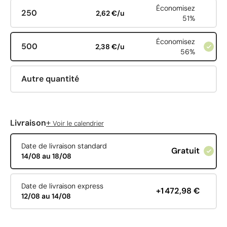
Économisez
250
2,62 €/u
51%
Économisez
500
2,38 €/u
56%
Autre quantité
+
Livraison
Voir le calendrier
Date de livraison standard
Gratuit
14/08 au 18/08
Date de livraison express
+1 472,98 €
12/08 au 14/08