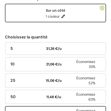
Sur un côté
1 couleur
Choisissez la quantité
5
31,26 €/u
Économisez
10
21,06 €/u
33%
Économisez
25
15,06 €/u
52%
Économisez
50
11,48 €/u
63%
Économisez