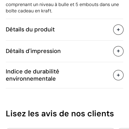
comprenant un niveau à bulle et 5 embouts dans une
boîte cadeau en kraft.
Détails du produit
Caractéristiques
Détails d'impression
50729
Code du produit
25 unités
Quantité minimum
9.6 x 2.2 x 6 cm
Tampographie
Gravure laser
Tr
Taille
Indice de durabilité
113 g
Poids
environnementale
ABS, Bambou
Matière
Chine
Pays de fabrication
Zones d'impression disponibles
9017 80 10
Code Intrastat
Janvier 2025
Dans notre collection
13
Lisez les avis
de nos clients
depuis
/100
Pologne
Pays d'envoi