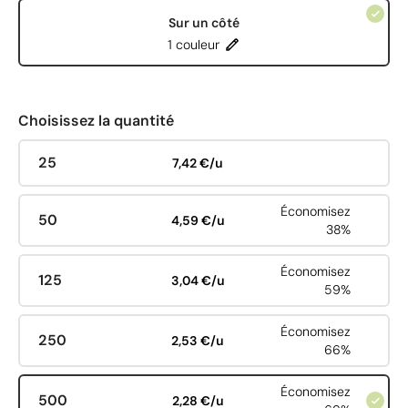
Sur un côté
1 couleur
Choisissez la quantité
25
7,42 €/u
Économisez
50
4,59 €/u
38%
Économisez
125
3,04 €/u
59%
Économisez
250
2,53 €/u
66%
Économisez
500
2,28 €/u