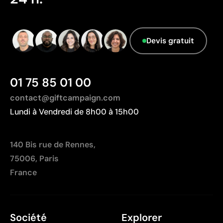
Matériau - Points: 0 / 40
Aucune caractéristique relevant de l'économie
Devis gratuit
circulaire n'a été identifiée dans le composant
principal du produit.
01 75 85 01 00
Pays d’origine - Points: 2 / 10
Fabriqué en Chine, avec une distance de
contact@giftcampaign.com
transport plus importante par rapport à l'Europe.
Lundi à Vendredi de 8h00 à 15h00
140 Bis rue de Rennes,
75006, Paris
France
Société
Explorer