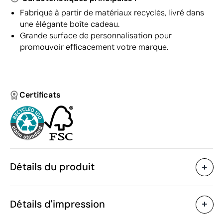
Fabriqué à partir de matériaux recyclés, livré dans
une élégante boîte cadeau.
Grande surface de personnalisation pour
promouvoir efficacement votre marque.
Certificats
Détails du produit
Caractéristiques
Détails d'impression
42843
Code du produit
10 unités
Quantité minimum