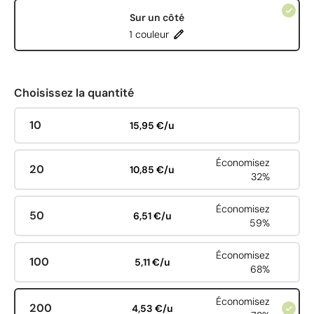
Sur un côté
1 couleur
Choisissez la quantité
10
15,95 €/u
Économisez
20
10,85 €/u
32%
Économisez
50
6,51 €/u
59%
Économisez
100
5,11 €/u
68%
Économisez
200
4,53 €/u