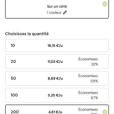
Sur un côté
1 couleur
Choisissez la quantité
10
16,15 €/u
Économisez
20
11,03 €/u
32%
Économisez
50
6,69 €/u
59%
Économisez
100
5,25 €/u
67%
Économisez
200
4,81 €/u