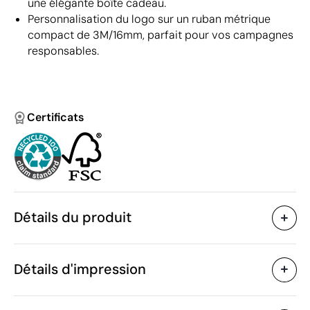
une élégante boîte cadeau.
Personnalisation du logo sur un ruban métrique
compact de 3M/16mm, parfait pour vos campagnes
responsables.
Certificats
Détails du produit
Caractéristiques
Détails d'impression
42842
Code du produit
10 unités
Quantité minimum
5.7 x 5.6 x 3.4 cm
Tampographie
Goutte de résine
Taille