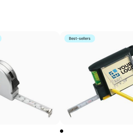
formes incurvées ou irrégulières. Elle est conçue pour i
porte-clés, des gadgets et des objets de petite taille où
Avantages
Possibilité d’impression avec couleurs Pantone®
Best-sellers
exactes
Permet l’impression sur surfaces incurvées et
irrégulières
Bonne définition des textes et logos
Prix compétitifs pour les grandes quantités