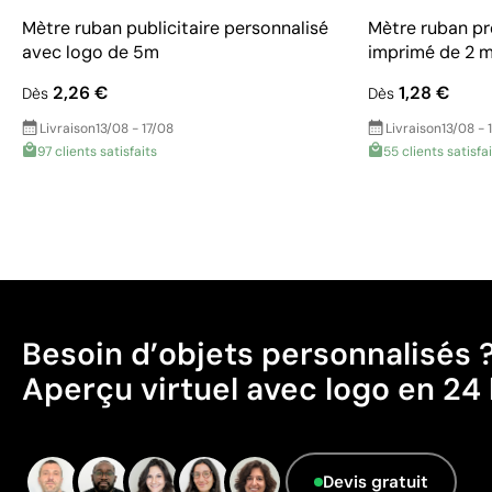
Mètre ruban publicitaire personnalisé
Mètre ruban pr
avec logo de 5m
imprimé de 2 
2,26 €
1,28 €
Dès
Dès
Livraison
13/08 - 17/08
Livraison
13/08 - 
97 clients satisfaits
55 clients satisfa
Besoin d’objets personnalisés 
Aperçu virtuel avec logo en 24 
Devis gratuit