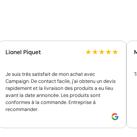
Certification du fournisseur - Points: 9 / 15
Fournisseur récompensé par la médaille EcoVadis
Silver, figurant parmi les 15 % des entreprises les
mieux classées de son secteur en matière de
performance ESG.
Données avancées - Points: 2 / 5
★
★
★
★
★
Lionel Piquet
L'usine fait l'objet d'un audit social selon une norme
.
.
reconnue. Nous reconnaissons les référentiels
suivants : SMETA, Amfori/BSCI, SA8000 et Sedex.
Je suis très satisfait de mon achat avec
T
Campaign. De contact facile, j'ai obtenu un devis
rapidement et la livraison des produits a eu lieu
avant la date annoncée. Les produits sont
conformes à la commande. Entreprise à
recommander.
Impression de petits détails sur des surfaces in
La tampographie transfère l’encre d’une plaque gravée à