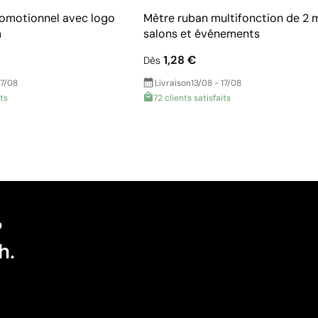
omotionnel avec logo
Mètre ruban multifonction de 2 
m
salons et événements
1,28 €
Dès
17/08
Livraison
13/08 - 17/08
its
72 clients satisfaits
?
h.