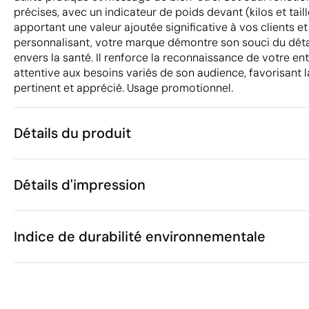
précises, avec un indicateur de poids devant (kilos et taill
apportant une valeur ajoutée significative à vos clients et
personnalisant, votre marque démontre son souci du dét
envers la santé. Il renforce la reconnaissance de votre e
attentive aux besoins variés de son audience, favorisant la
pertinent et apprécié. Usage promotionnel.
Détails du produit
Caractéristiques
Détails d'impression
53255
Code du produit
25 unités
Quantité minimum
6.2 x 5.4 x 1.
Tampographie
Taille
Indice de durabilité environnementale
29 g
Poids
ABS, Plastiqu
Matière
Chine
Pays de fabrication
Zones d'impression disponibles
9017 80 10
Code Intrastat