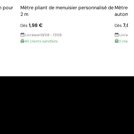
m pour
Mètre pliant de menuisier personnalisé de
Mètre ru
2 m
automat
1,98 €
7,07
Dès
Dès
Livraison
13/08 - 17/08
Livraiso
40 clients satisfaits
3 clients