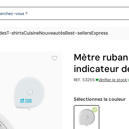
des
T-shirts
Cuisine
Nouveautés
Best-sellers
Express
Mètre ruban 
indicateur d
|
|
REF. 53255
Vérifier le stock
Sélectionnez la couleur