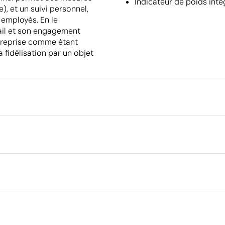
Indicateur de poids inté
e), et un suivi personnel,
 employés. En le
ail et son engagement
ntreprise comme étant
 fidélisation par un objet
Emballage
Quantité minimale pour l'envo
palettes
9 cm
Emballage intermédiaire
Dimensions de la boîte extéri
e, PVC
Volume de la boîte extérieure
Poids de la boîte extérieure
Ce qui rend ce produit durable
Quantité par boîte