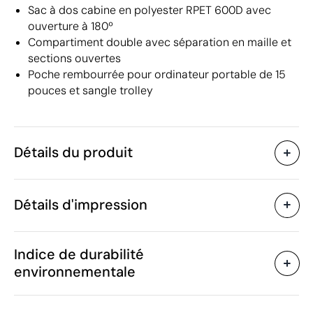
Sac à dos cabine en polyester RPET 600D avec
ouverture à 180º
Compartiment double avec séparation en maille et
sections ouvertes
Poche rembourrée pour ordinateur portable de 15
pouces et sangle trolley
Détails du produit
Caractéristiques
Détails d'impression
55203
Code du produit
5 unités
Quantité minimum
25 x 20 x 40 cm
Sérigraphie
Transfert sérigraphique
Taille
Indice de durabilité
500 g
Poids
environnementale
Polyester, rPET
Matière
Chine
Pays de fabrication
Zones d'impression disponibles