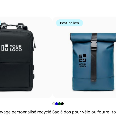
s’avère très économique en grandes quantités sur des s
t-shirts.
Avantages
Best-sellers
Possibilité d’impression avec couleurs Pantone®
exactes
Excellent rapport qualité-prix pour les grandes
séries
Idéale pour logos simples sans détails fins
oyage personnalisé recyclé
Sac à dos pour vélo ou fourre-to