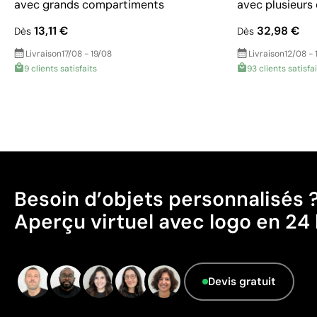
avec grands compartiments
avec plusieur
13,11 €
32,98 €
Dès
Dès
Livraison
17/08 - 19/08
Livraison
12/08 - 
9 clients satisfaits
93 clients satisfa
Besoin d’objets personnalisés 
Aperçu virtuel avec logo en 24 
Devis gratuit