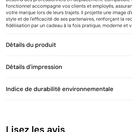
fonctionnel accompagne vos clients et employés, assurant
votre marque lors de leurs trajets. Il projette une image d
style et de l'efficacité de ses partenaires, renforçant la r
fidélisation par un cadeau à la fois pratique, moderne et v
Détails du produit
Caractéristiques
Détails d'impression
54160
Code du produit
5 unités
Quantité minimum
30 x 15 x 45 
Sérigraphie
Taille
Indice de durabilité environnementale
1343 g
Poids
PU
Matière
30 L
Capacité
Zones d'impression disponibles
Chine
Pays de fabrication
6
4202 92 91
Code Intrastat
Lisez les avis
Septembre 2
Dans notre collection depuis