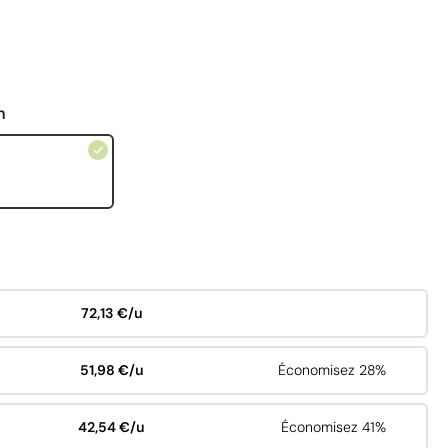
n
72,13 €/u
51,98 €/u
Économisez 28%
42,54 €/u
Économisez 41%