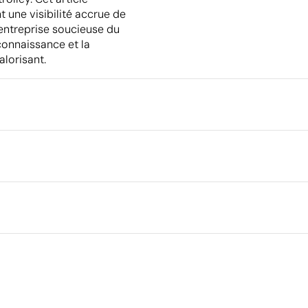
 une visibilité accrue de
'entreprise soucieuse du
econnaissance et la
alorisant.
Emballage
Dimensions de la boîte extéri
Volume de la boîte extérieure
cm
Poids de la boîte extérieure
Quantité par boîte
Aspects à améliorer
Matériau - Points: 0 / 40
025