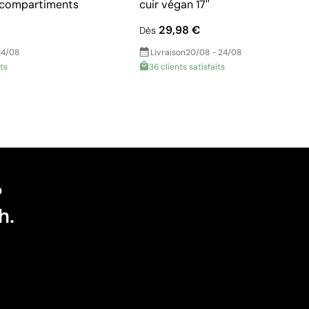
s compartiments
cuir végan 17''
29,98 €
Dès
14/08
Livraison
20/08 - 24/08
its
36 clients satisfaits
?
h.