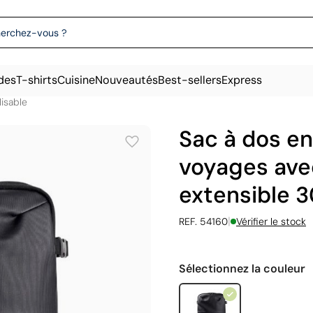
des
T-shirts
Cuisine
Nouveautés
Best-sellers
Express
isable
Sac à dos en
voyages ave
extensible 3
|
REF. 54160
Vérifier le stock
Sélectionnez la couleur