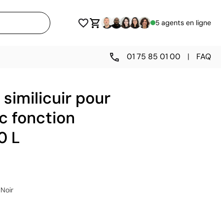
5 agents en ligne
01 75 85 01 00
|
FAQ
 similicuir pour
c fonction
0 L
Noir