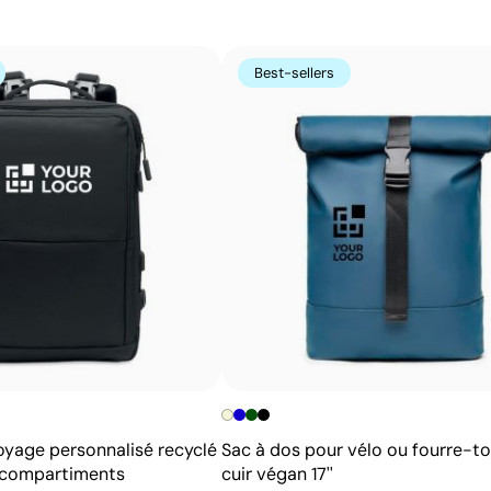
t-shirts.
Avantages
Best-sellers
Possibilité d’impression avec couleurs Pantone®
exactes
Excellent rapport qualité-prix pour les grandes
séries
Idéale pour logos simples sans détails fins
oyage personnalisé recyclé
Sac à dos pour vélo ou fourre-to
s compartiments
cuir végan 17''