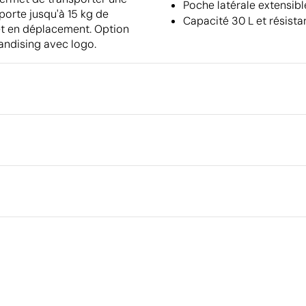
Poche latérale extensibl
pporte jusqu'à 15 kg de
Capacité 30 L et résista
u et en déplacement. Option
andising avec logo.
Emballage
Emballage intermédiaire
Dimensions de la boîte extéri
cm
leur
Volume de la boîte extérieure
Poids de la boîte extérieure
Quantité par boîte
Aspects à améliorer
Matériau - Points: 0 / 40
Aucune caractéristique relevant de l'économie circulaire