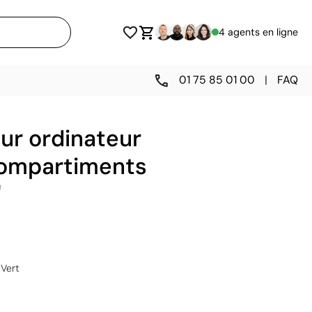
4 agents en ligne
01 75 85 01 00
|
FAQ
ur ordinateur
compartiments
'
Vert