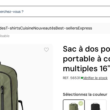
des
T-shirts
Cuisine
Nouveautés
Best-sellers
Express
isable
Sac à dos po
portable à 
multiples 16'
|
REF. 56531
Vérifier le stock
Sélectionnez la couleur