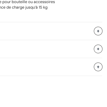
e pour bouteille ou accessoires
nce de charge jusqu’à 15 kg
5 unités
53 x 37 x 68 cm
eure
0.13 m³
8.9 kg
10 unités
 n'a été identifiée dans le composant principal du