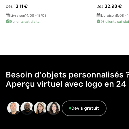
13,11 €
32,98 €
Dès
Dès
Livraison
14/08 - 18/08
Livraison
11/08 - 
9 clients satisfaits
93 clients satisfa
Besoin d’objets personnalisés 
Aperçu virtuel avec logo en 24 
Devis gratuit