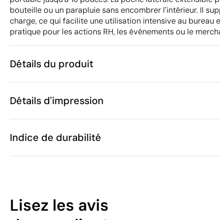
bouteille ou un parapluie sans encombrer l'intérieur. Il su
charge, ce qui facilite une utilisation intensive au burea
pratique pour les actions RH, les événements ou le merch
Détails du produit
Caractéristiques
Détails d'impression
56531
Code du produit
5 unités
Quantité minimum
30 x 14 x 51 
Sérigraphie
Transfert numérique en cou
Taille
Indice de durabilité
756 g
Poids
Matière
30 L
Capacité
Zones d'impression disponibles
Chine
Pays de fabrication
6
4202 92 91
Code Intrastat
Lisez les avis
Mars 2026
Dans notre collection depuis
/100