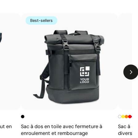
Limites
Best-sellers
Non adaptée à l’impression de photographies ou de
dégradés
Nombre de couleurs limité
ut en
Sac à dos en toile avec fermeture à
Sac à do
enroulement et rembourrage
divers 