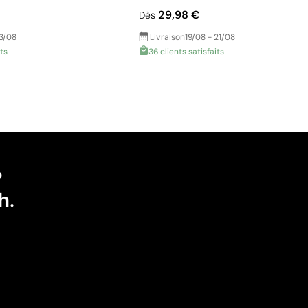
29,98 €
Dès
13/08
Livraison
19/08 - 21/08
its
36 clients satisfaits
?
h.