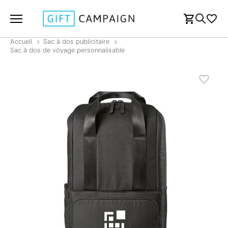
Accueil
Sac à dos publicitaire
Sac à dos de voyage personnalisable