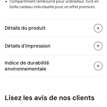
Compartiment rembourré pour ordinateur, livré en
boîte cadeau individuelle pour un effet premium.
Détails du produit
Caractéristiques
Détails d'impression
45584
Code du produit
5 unités
Quantité minimum
Impress
29 x 45 x 15 cm
Transfert numérique en couleur
Taille
Indice de durabilité
880 g
Poids
environnementale
Polyester recyclé 600D
Matière
18 L
Capacité
Zones d'impression disponibles
Chine
Pays de fabrication
4202 92 91
Code Intrastat
63
Lisez les avis
de nos clients
Mars 2024
Dans notre collection
/100
depuis