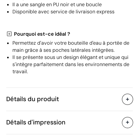
Il a une sangle en PU noir et une boucle
Disponible avec service de livraison express
Pourquoi est-ce idéal ?
Permettez d'avoir votre bouteille d'eau à portée de
main grâce à ses poches latérales intégrées.
Il se présente sous un design élégant et unique qui
s'intègre parfaitement dans les environnements de
travail.
Détails du produit
Caractéristiques
Détails d'impression
45504
Code du produit
5 unités
Quantité minimum