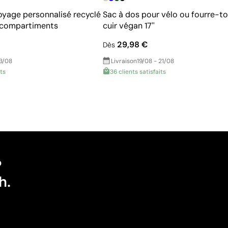
oyage personnalisé recyclé
Sac à dos pour vélo ou fourre-to
s compartiments
cuir végan 17''
29,98 €
Dès
13/08
Livraison
19/08 - 21/08
its
36 clients satisfaits
?
h.