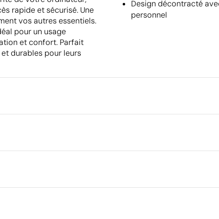
Design décontracté avec
ès rapide et sécurisé. Une
personnel
ment vos autres essentiels.
Idéal pour un usage
tion et confort. Parfait
 et durables pour leurs
Emballage
Emballage intermédiaire
Dimensions de la boîte extéri
Transfert numérique en couleur
Volume de la boîte extérieure
cm
Poids de la boîte extérieure
Quantité par boîte
 recyclé (RPET)
Ce qui rend ce produit durable