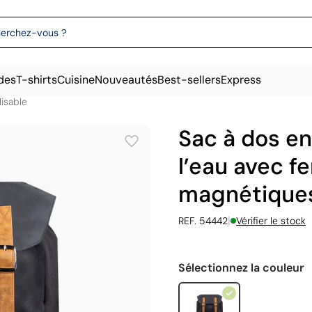
des
T-shirts
Cuisine
Nouveautés
Best-sellers
Express
isable
Sac à dos en
l’eau avec f
magnétiques 
|
REF. 54442
Vérifier le stock
Sélectionnez la couleur