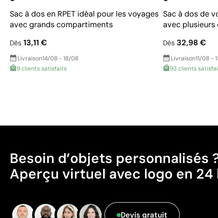
Sac à dos en RPET idéal pour les voyages
Sac à dos de v
avec grands compartiments
avec plusieur
13,11 €
32,98 €
Dès
Dès
Livraison
14/08 - 18/08
Livraison
11/08 - 
9 clients satisfaits
93 clients satisfa
Besoin d’objets personnalisés 
Aperçu virtuel avec logo en 24 
Devis gratuit