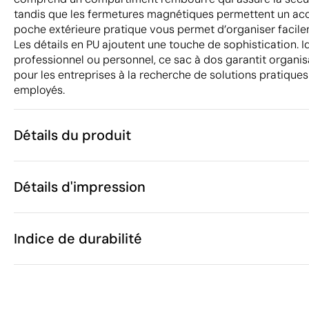
tandis que les fermetures magnétiques permettent un acc
poche extérieure pratique vous permet d’organiser facile
Les détails en PU ajoutent une touche de sophistication. 
professionnel ou personnel, ce sac à dos garantit organisa
pour les entreprises à la recherche de solutions pratiques
employés.
Détails du produit
Caractéristiques
Détails d'impression
54442
Code du produit
5 unités
Quantité minimum
1 unité
Broderie
Transfert sérigraphique
Vente par multiples de
Indice de durabilité
30 x 42 x 18 
Taille
660 g
Poids
Plastique PET
Matière
Zones d'impression disponibles
Chine
Pays de fabrication