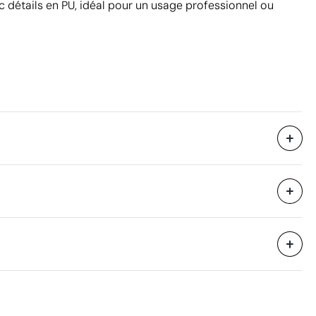
 détails en PU, idéal pour un usage professionnel ou
1 unité
40 x 52 x 53.5 cm
eure
0.111 m³
7.7 kg
10 unités
Aspects à améliorer