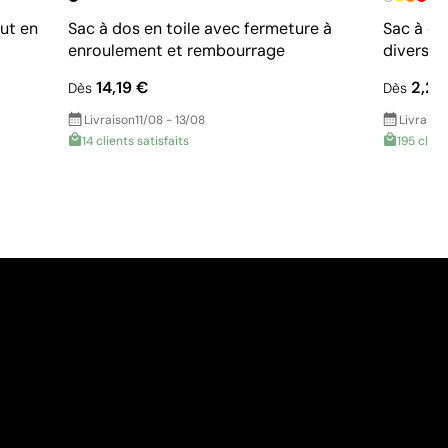
ut en
Sac à dos en toile avec fermeture à
Sac à do
enroulement et rembourrage
divers 
14,19 €
2,29
Dès
Dès
Livraison
11/08 - 13/08
Livraiso
14 clients satisfaits
195 clien