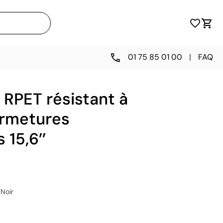
01 75 85 01 00
|
FAQ
 RPET résistant à
ermetures
15,6’’
Noir