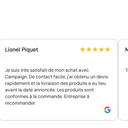
Matériau - Points: 36 / 40
025
Contient des matières recyclées, réduisant
l'utilisation de ressources vierges.
★
★
★
★
★
Lionel Piquet
.
.
Je suis très satisfait de mon achat avec
T
Campaign. De contact facile, j'ai obtenu un devis
rapidement et la livraison des produits a eu lieu
avant la date annoncée. Les produits sont
conformes à la commande. Entreprise à
recommander.
Broderie avec des fils de différentes couleurs p
La broderie est une technique de marquage textile dans 