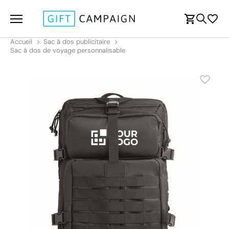
Accueil
Sac à dos publicitaire
Sac à dos de voyage personnalisable