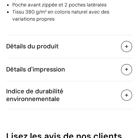
Poche avant zippée et 2 poches latérales
Tissu 380 g/m² en coloris naturel avec des
variations propres
Détails du produit
Caractéristiques
Détails d'impression
55376
Code du produit
5 unités
Quantité minimum
1 unité
Transfert sérigraphique
Transfert numé
Vente par multiples de
Indice de durabilité
26 x 42 x 14 cm
Taille
environnementale
439 g
Poids
Coton recyclé, Polyester
Matière
Zones d'impression disponibles
recyclé
17 L
Capacité
57
Lisez les avis
de nos clients
Inde
Pays de fabrication