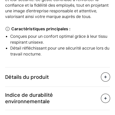
confiance et la fidélité des employés, tout en projetant
une image d'entreprise responsable et attentive,
valorisant ainsi votre marque auprès de tous.
Caractéristiques principales :
Conçues pour un confort optimal grâce à leur tissu
respirant unisexe.
Détail réfléchissant pour une sécurité accrue lors du
travail nocturne.
Détails du produit
Caractéristiques
Indice de durabilité
53136
Code du produit
environnementale
10
Quantité minimum
1140 g
Poids