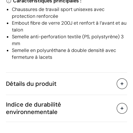
Caractéristiques principales :
Chaussures de travail sport unisexes avec
protection renforcée
Embout fibre de verre 200J et renfort à l’avant et au
talon
Semelle anti-perforation textile (PS, polystyrène) 3
mm
Semelle en polyuréthane à double densité avec
fermeture à lacets
Détails du produit
Caractéristiques
Indice de durabilité
56266
Code du produit
environnementale
10 unités
Quantité minimum
1350 g
Poids
Matière