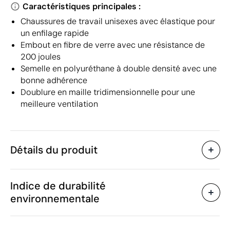
Caractéristiques principales :
Chaussures de travail unisexes avec élastique pour
un enfilage rapide
Embout en fibre de verre avec une résistance de
200 joules
Semelle en polyuréthane à double densité avec une
bonne adhérence
Doublure en maille tridimensionnelle pour une
meilleure ventilation
Détails du produit
Caractéristiques
Indice de durabilité
56257
Code du produit
environnementale
10 unités
Quantité minimum
1300 g
Poids