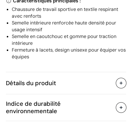
Caractéristiques principales :
Chaussure de travail sportive en textile respirant
avec renforts
Semelle intérieure renforcée haute densité pour
usage intensif
Semelle en caoutchouc et gomme pour traction
intérieure
Fermeture à lacets, design unisexe pour équiper vos
équipes
Détails du produit
Caractéristiques
Indice de durabilité
56267
Code du produit
environnementale
10 unités
Quantité minimum
1250 g
Poids
Matière