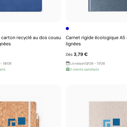
 carton recyclé au dos cousu
Carnet rigide écologique A5
ignées
lignées
3,79 €
Dès
 - 19/08
Livraison
13/08 - 17/08
aits
3 clients satisfaits