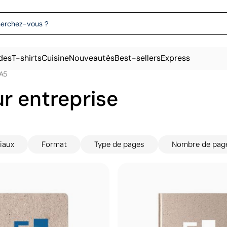
des
T-shirts
Cuisine
Nouveautés
Best-sellers
Express
-A5
ur entreprise
iaux
Format
Type de pages
Nombre de pag