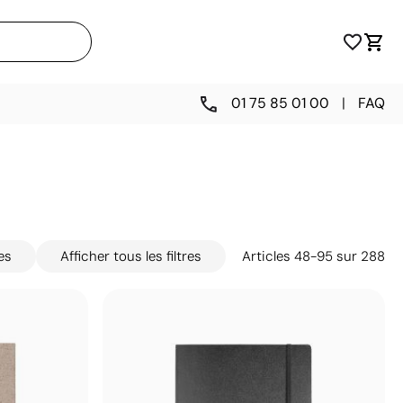
01 75 85 01 00
|
FAQ
es
Afficher tous les filtres
Articles
48
-
95
sur
288