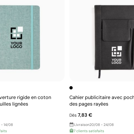
verture rigide en coton
Cahier publicitaire avec poc
uilles lignées
des pages rayées
7,83 €
Dès
 - 14/08
Livraison
20/08 - 24/08
faits
7 clients satisfaits