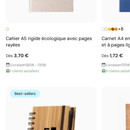
+8
Cahier A5 rigide écologique avec pages
Carnet A4 en
rayées
et à pages l
3,70 €
1,72 €
Dès
Dès
Livraison
13/08 - 17/08
Livraison
17/08
1 clients satisfaits
9 clients satisf
Best-sellers