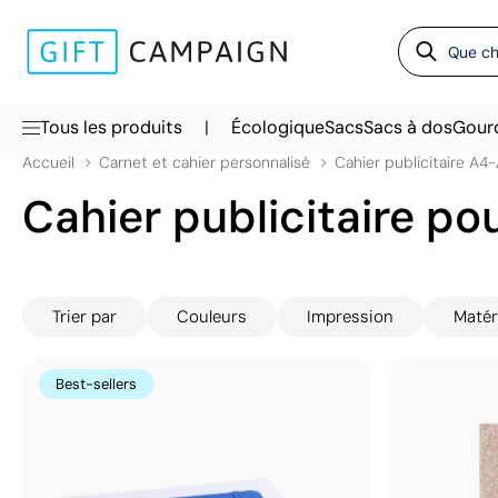
|
Tous les produits
Écologique
Sacs
Sacs à dos
Gour
Accueil
Carnet et cahier personnalisé
Cahier publicitaire A4
Cahier publicitaire po
Trier par
Couleurs
Impression
Matér
Best-sellers