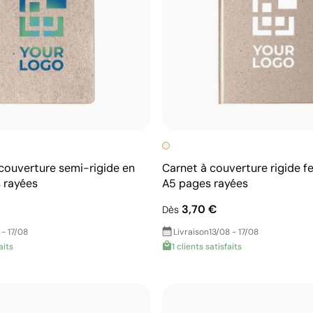
couverture semi-rigide en
Carnet à couverture rigide fe
 rayées
A5 pages rayées
3,70 €
Dès
 - 17/08
Livraison
13/08 - 17/08
aits
1 clients satisfaits