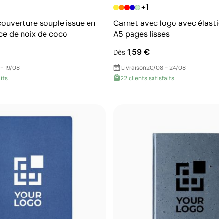
+1
couverture souple issue en
Carnet avec logo avec élast
rce de noix de coco
A5 pages lisses
1,59 €
Dès
 - 19/08
Livraison
20/08 - 24/08
aits
22 clients satisfaits