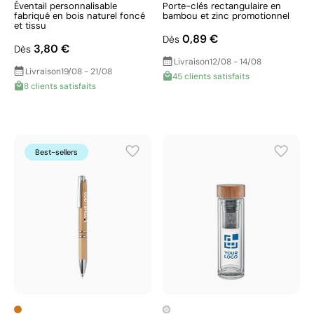
Éventail personnalisable
Porte-clés rectangulaire en
fabriqué en bois naturel foncé
bambou et zinc promotionnel
et tissu
0,89 €
Dès
3,80 €
Dès
Livraison
12/08 - 14/08
Livraison
19/08 - 21/08
45 clients satisfaits
8 clients satisfaits
Best-sellers