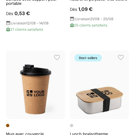
portable
1,09 €
Dès
0,53 €
Dès
Livraison
21/08 - 25/08
Livraison
12/08 - 14/08
55 clients satisfaits
27 clients satisfaits
Best-sellers
Mug avec couvercle
Lunch boxisotherme