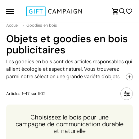
Accueil
Goodies en bois
Objets et goodies en bois
publicitaires
Les goodies en bois sont des articles responsables qui
allient écologie et aspect naturel. Vous trouverez
parmi notre sélection une grande variété d'objets
s'adaptant à tous les secteurs professionnels et de
type de bois différent : bambou, chêne, acacia, pin,
Articles
1
-
47
sur
502
teck… Ils sont personnalisables selon vos préférences
pour mettre en valeur votre entreprise et faire plaisir à
vos employés, clients et collaborateurs. Explorez notre
Choisissez le bois pour une
gamme sans plus attendre !
campagne de communication durable
et naturelle