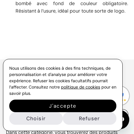
bombé avec fond de couleur obligatoire.
Résistant à l’usure, idéal pour toute sorte de logo.
Nous utilisons des cookies à des fins techniques, de
personnalisation et d'analyse pour améliorer votre
Objet en bois personnalisé -
expérience. Refuser les cookies facultatifs pourrait
foire à questions
l’affecter. Consultez notre
politique de cookies
pour en
savoir plus.
J'accepte
Quel bois est utilisé pour les objets
de cette catégorie ?
Choisir
Refuser
Dans cette catégorie, vous trouverez des produits