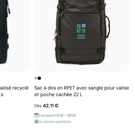
alisé recyclé
Sac à dos en RPET avec sangle pour valise
ts
et poche cachée 22 L
42,11 €
Dès
Livraison
17/08 - 19/08
14 clients satisfaits