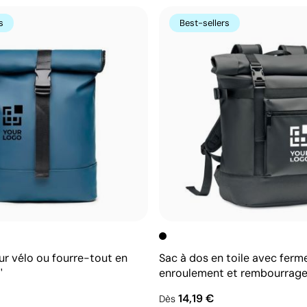
s
Best-sellers
ur vélo ou fourre-tout en
Sac à dos en toile avec ferm
'
enroulement et rembourrag
14,19 €
Dès