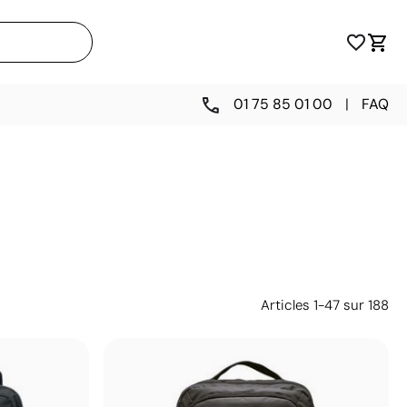
01 75 85 01 00
|
FAQ
Articles
1
-
47
sur
188