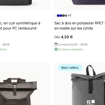
+1
L en cuir synthétique à
Sac à dos en polyester RPET
t pour PC rembourré
en maille sur les côtés
4,20 €
Dès
 - 19/08
Livraison
12/08 - 14/08
sfaits
15 clients satisfaits
Best-sellers