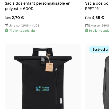
Sac à dos enfant personnalisable en
Sac à dos pou
polyester 600D
RPET 15''
2,70 €
4,65 €
Dès
Dès
Livraison
12/08 - 14/08
Livraison
24/08
177 clients satisfaits
36 clients satis
Best-seller