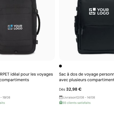
 RPET idéal pour les voyages
Sac à dos de voyage personn
 compartiments
avec plusieurs compartimen
32,98 €
Dès
 - 19/08
Livraison
12/08 - 14/08
aits
93 clients satisfaits