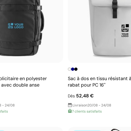
licitaire en polyester
Sac à dos en tissu résistant à
 avec double anse
rabat pour PC 16''
52,48 €
Dès
8 - 24/08
Livraison
20/08 - 24/08
sfaits
7 clients satisfaits