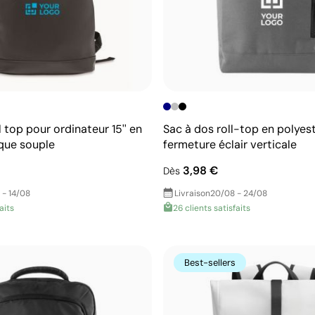
l top pour ordinateur 15'' en
Sac à dos roll-top en polyest
ique souple
fermeture éclair verticale
3,98 €
Dès
 - 14/08
Livraison
20/08 - 24/08
faits
26 clients satisfaits
Best-sellers