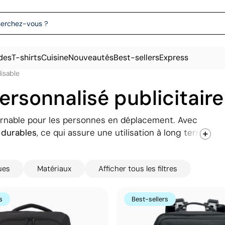
des
T-shirts
Cuisine
Nouveautés
Best-sellers
Express
isable
rsonnalisé publicitaire
rnable pour les personnes en déplacement. Avec
 durables
, ce qui assure une utilisation à long terme.
r toutes les affaires
de voyage, par exemple la
ages principaux de ce sac est la grande visibilité de
ues
Matériaux
Afficher tous les filtres
t dans un aéroport, une gare ou tout autre lieu
s
Best-sellers