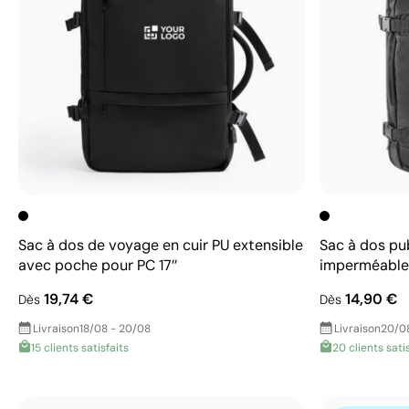
Sac à dos de voyage en cuir PU extensible
Sac à dos pub
avec poche pour PC 17’’
imperméable
19,74 €
14,90 €
Dès
Dès
Livraison
18/08 - 20/08
Livraison
20/0
15 clients satisfaits
20 clients sati