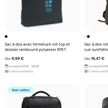
Sac à dos avec fermeture roll top et
Sac à dos rol
dossier rembourré polyester RPET
cuir synthét
9,99 €
16,47 €
Dès
Dès
Livraison
12/08 - 14/08
Livraison
12/08
6 clients satisfaits
11 clients satis
Best-sellers