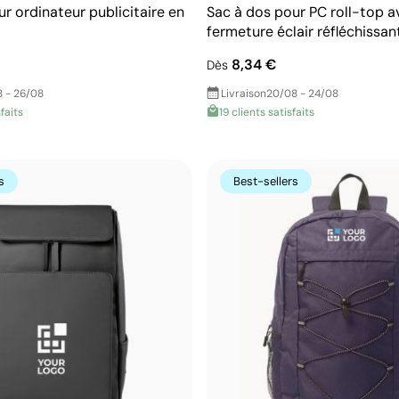
r ordinateur publicitaire en
Sac à dos pour PC roll-top a
fermeture éclair réfléchissan
8,34 €
Dès
 - 26/08
Livraison
20/08 - 24/08
faits
19 clients satisfaits
s
Best-sellers