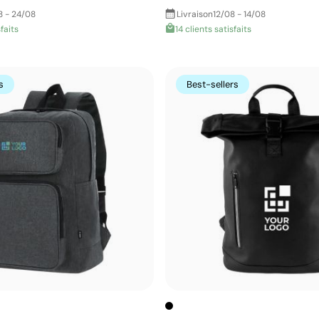
8 - 24/08
Livraison
12/08 - 14/08
faits
14 clients satisfaits
s
Best-sellers