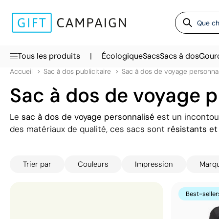
|
Tous les produits
Écologique
Sacs
Sacs à dos
Gour
Accueil
Sac à dos publicitaire
Sac à dos de voyage personnal
Sac à dos de voyage pe
Le
sac à dos de voyage personnalisé
est un incontou
des matériaux de qualité, ces sacs sont
résistants et
Ils sont dotés de
plusieurs compartiments pour range
poche latérale pour la bouteille d'eau. L'un des avant
Trier par
Couleurs
Impression
Marq
votre marque lorsque la personne l'utilise, que ce soi
public.
Best-seller