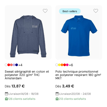
Best-sellers
+4
+6
Sweat sérigraphié en coton et
Polo technique promotionnel
polyester 320 g/m² THC
en polyester respirant 180 g/m²
Amsterdam
MKT
13,87 €
3,49 €
Dès
Dès
Livraison
14/08 - 18/08
Livraison
20/08 - 24/08
126 clients satisfaits
213 clients satisfaits