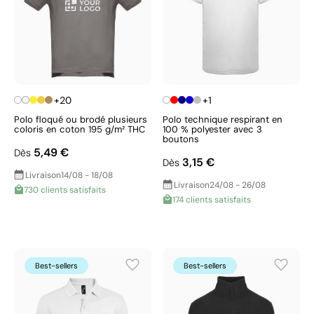
+20
+1
Polo floqué ou brodé plusieurs
Polo technique respirant en
coloris en coton 195 g/m² THC
100 % polyester avec 3
boutons
5,49 €
Dès
3,15 €
Dès
Livraison
14/08 - 18/08
Livraison
24/08 - 26/08
730 clients satisfaits
174 clients satisfaits
Best-sellers
Best-sellers