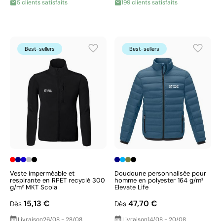
5 clients satisfaits
199 clients satisfaits
Best-sellers
Best-sellers
Veste imperméable et
Doudoune personnalisée pour
respirante en RPET recyclé 300
homme en polyester 164 g/m²
g/m² MKT Scola
Elevate Life
15,13 €
47,70 €
Dès
Dès
Livraison
26/08 - 28/08
Livraison
14/08 - 20/08