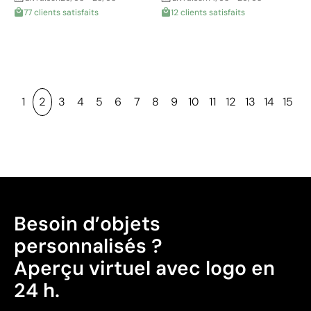
77 clients satisfaits
12 clients satisfaits
1
2
3
4
5
6
7
8
9
10
11
12
13
14
15
Besoin d’objets
personnalisés ?
Aperçu virtuel avec logo en
24 h.