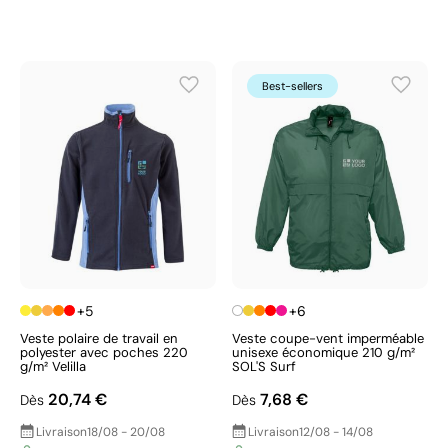
Best-sellers
+5
+6
Veste polaire de travail en
Veste coupe-vent imperméable
polyester avec poches 220
unisexe économique 210 g/m²
g/m² Velilla
SOL'S Surf
20,74 €
7,68 €
Dès
Dès
Livraison
18/08 - 20/08
Livraison
12/08 - 14/08