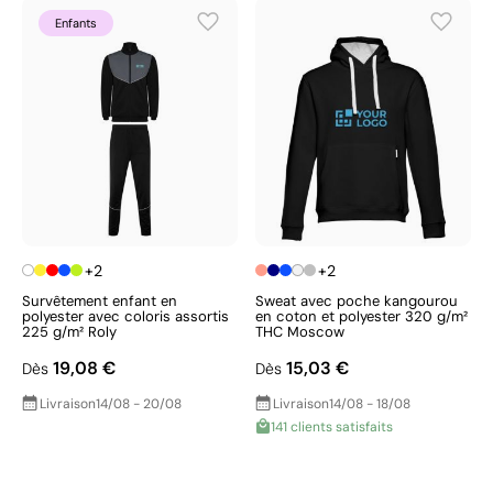
Enfants
+2
+2
Survêtement enfant en
Sweat avec poche kangourou
polyester avec coloris assortis
en coton et polyester 320 g/m²
225 g/m² Roly
THC Moscow
19,08 €
15,03 €
Dès
Dès
Livraison
14/08 - 20/08
Livraison
14/08 - 18/08
141 clients satisfaits